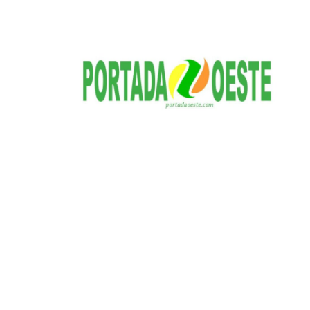
S
a
l
t
a
r
a
l
c
o
n
t
e
n
i
d
o