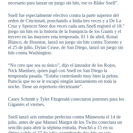
necesario para lanzar un juego sin hits, ese es Blake Snell”.
Snell fue especialmente efectivo contra la parte superior del
orden de Cincinnati, ponchando a India tres veces y a De La
Cruz y Spencer Steer dos veces cada uno.Snell registró el 18.°
juego sin hits en la historia de la franquicia de los Giants y el
tercero en las mayores esta temporada. El 1 de abril, Ronal
Blanco, de Houston, lanzó un juego sin hits contra Toronto y
el 25 de julio, Dylan Cease, de San Diego, lanzó un juego sin
hits contra Washington.
“No creo que sea su único”, dijo el lanzador de los Rojos,
Nick Martínez, quien jugó con Snell en San Diego la
temporada pasada. “Estaba controlando muy bien la pelota.
Parecía que no se le escapó ningún lanzamiento en toda la
noche. Tiene un repertorio electrizante”.
Casey Schmitt y Tyler Fitzgerald conectaron jonrones para los
Gigantes el viernes.
Snell lanzó seis entradas perfectas contra Minnesota el 14 de
julio, antes de que Manuel Margot de los Twins conectara un
sencillo para abrir la séptima entrada. Ponchó a 15 en su
última salida el 27 de julio, permitiendo dos hits en seis