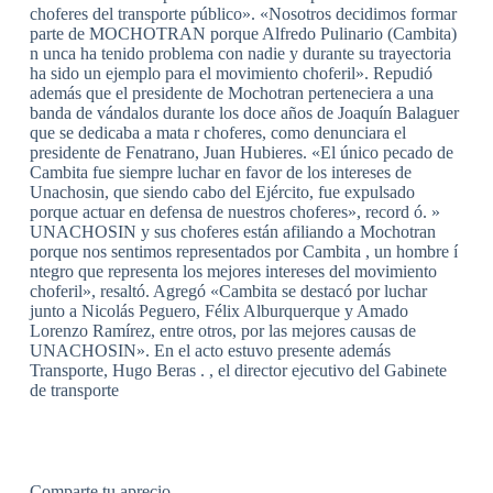
choferes del transporte público». «Nosotros decidimos formar
parte de MOCHOTRAN porque Alfredo Pulinario (Cambita)
n unca ha tenido problema con nadie y durante su trayectoria
ha sido un ejemplo para el movimiento choferil». Repudió
además que el presidente de Mochotran perteneciera a una
banda de vándalos durante los doce años de Joaquín Balaguer
que se dedicaba a mata r choferes, como denunciara el
presidente de Fenatrano, Juan Hubieres. «El único pecado de
Cambita fue siempre luchar en favor de los intereses de
Unachosin, que siendo cabo del Ejército, fue expulsado
porque actuar en defensa de nuestros choferes», record ó. »
UNACHOSIN y sus choferes están afiliando a Mochotran
porque nos sentimos representados por Cambita , un hombre í
ntegro que representa los mejores intereses del movimiento
choferil», resaltó. Agregó «Cambita se destacó por luchar
junto a Nicolás Peguero, Félix Alburquerque y Amado
Lorenzo Ramírez, entre otros, por las mejores causas de
UNACHOSIN». En el acto estuvo presente además
Transporte, Hugo Beras . , el director ejecutivo del Gabinete
de transporte
Comparte tu aprecio