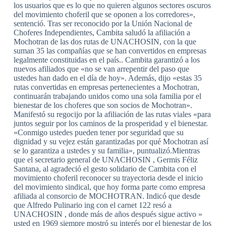
los usuarios que es lo que no quieren algunos sectores oscuros
del movimiento choferil que se oponen a los corredores»,
sentenció. Tras ser reconocido por la Unión Nacional de
Choferes Independientes, Cambita saludó la afiliación a
Mochotran de las dos rutas de UNACHOSIN, con la que
suman 35 las compañías que se han convertidos en empresas
legalmente constituidas en el país.. Cambita garantizó a los
nuevos afiliados que «no se van arrepentir del paso que
ustedes han dado en el día de hoy». Además, dijo «estas 35
rutas convertidas en empresas pertenecientes a Mochotran,
continuarán trabajando unidos como una sola familia por el
bienestar de los choferes que son socios de Mochotran».
Manifestó su regocijo por la afiliación de las rutas viales «para
juntos seguir por los caminos de la prosperidad y el bienestar.
«Conmigo ustedes pueden tener por seguridad que su
dignidad y su vejez están garantizadas por qué Mochotran así
se lo garantiza a ustedes y su familia», puntualizó.Mientras
que el secretario general de UNACHOSIN , Germis Féliz
Santana, al agradeció el gesto solidario de Cambita con el
movimiento choferil reconocer su trayectoria desde el inicio
del movimiento sindical, que hoy forma parte como empresa
afiliada al consorcio de MOCHOTRAN. Indicó que desde
que Alfredo Pulinario ing con el carnet 122 resó a
UNACHOSIN , donde más de años después sigue activo »
usted en 1969 siempre mostró su interés por el bienestar de los