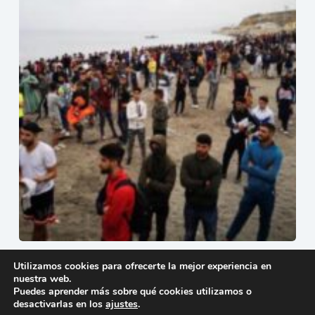
Crisis en Ceuta: España y Marruecos acuerdan
Utilizamos cookies para ofrecerte la mejor experiencia en
devolución de migrantes
nuestra web.
30 de julio de 2026
Puedes aprender más sobre qué cookies utilizamos o
desactivarlas en los
ajustes
.