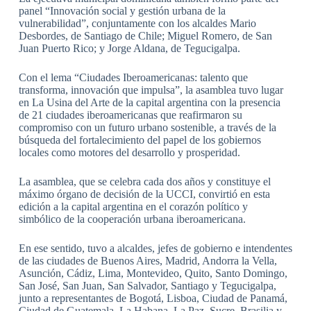
panel “Innovación social y gestión urbana de la
vulnerabilidad”, conjuntamente con los alcaldes Mario
Desbordes, de Santiago de Chile; Miguel Romero, de San
Juan Puerto Rico; y Jorge Aldana, de Tegucigalpa.
Con el lema “Ciudades Iberoamericanas: talento que
transforma, innovación que impulsa”, la asamblea tuvo lugar
en La Usina del Arte de la capital argentina con la presencia
de 21 ciudades iberoamericanas que reafirmaron su
compromiso con un futuro urbano sostenible, a través de la
búsqueda del fortalecimiento del papel de los gobiernos
locales como motores del desarrollo y prosperidad.
La asamblea, que se celebra cada dos años y constituye el
máximo órgano de decisión de la UCCI, convirtió en esta
edición a la capital argentina en el corazón político y
simbólico de la cooperación urbana iberoamericana.
En ese sentido, tuvo a alcaldes, jefes de gobierno e intendentes
de las ciudades de Buenos Aires, Madrid, Andorra la Vella,
Asunción, Cádiz, Lima, Montevideo, Quito, Santo Domingo,
San José, San Juan, San Salvador, Santiago y Tegucigalpa,
junto a representantes de Bogotá, Lisboa, Ciudad de Panamá,
Ciudad de Guatemala, La Habana, La Paz, Sucre, Brasilia y