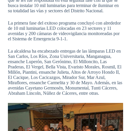
que se les fue respondida en esta segunda fase con la que se
busca instalar 10 mil luminarias para terminar de iluminar en
su totalidad las vías y sectores del Distrito Nacional.
La primera fase del exitoso programa concluyó con alrededor
de 10 mil luminarias LED colocadas en 23 sectores y 11
avenidas y 200 cámaras de videovigilancia monitoreadas por
el Sistema de Emergencia 9-1-1.
La alcaldesa ha encabezado entregas de las lámparas LED en
San Carlos, Los Ríos, Zona Universitaria, Manganagua,
ensanche Luperón, San Gerónimo, El Milloncito, Las
Praderas, El Vergel, Bella Vista, Evaristo Morales, Rosmil, El
Millón, Piantini, ensanche Julieta, Altos de Arroyo Hondo II,
El Cacique, Los Cacicazgos, Mirador Sur, Mar Azul,
Miraflores, ensanche Carmelita y 30 de Mayo. Además, en las
avenidas Cayetano Germosén, Monumental, Tunti Cáceres,
Abraham Lincoln, Núñez de Cáceres, entre otras.