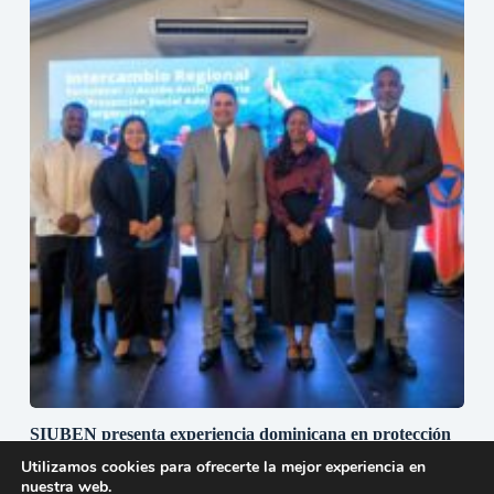
SIUBEN presenta experiencia dominicana en protección
social adaptativa durante misión técnica regional en
Utilizamos cookies para ofrecerte la mejor experiencia en
Guatemala
nuestra web.