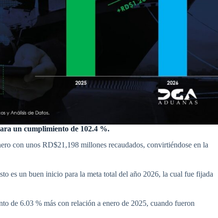
para un cumplimiento de 102.4 %.
ero con unos RD$21,198 millones recaudados, convirtiéndose en la
o es un buen inicio para la meta total del año 2026, la cual fue fijada
nto de 6.03 % más con relación a enero de 2025, cuando fueron