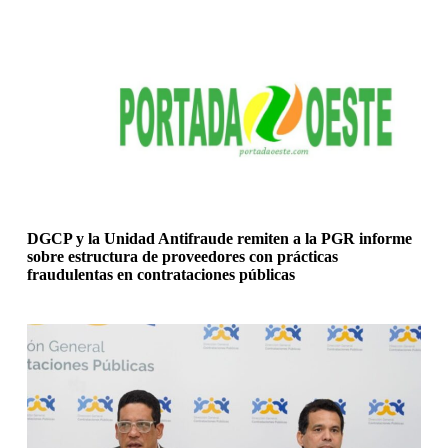
S
a
l
t
a
r
a
l
c
o
n
t
e
DGCP y la Unidad Antifraude remiten a la PGR informe
n
sobre estructura de proveedores con prácticas
i
fraudulentas en contrataciones públicas
d
o