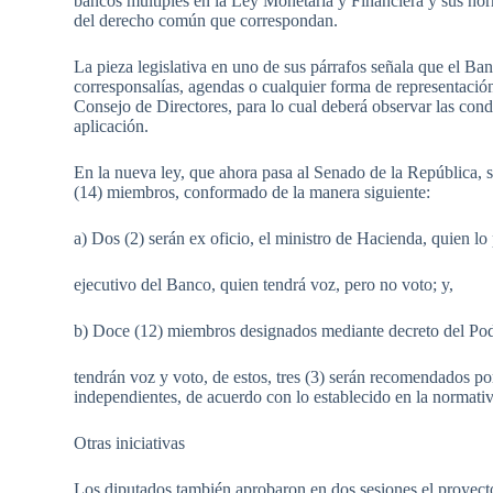
bancos múltiples en la Ley Monetaria y Financiera y sus nor
del derecho común que correspondan.
La pieza legislativa en uno de sus párrafos señala que el Banc
corresponsalías, agendas o cualquier forma de representación f
Consejo de Directores, para lo cual deberá observar las con
aplicación.
En la nueva ley, que ahora pasa al Senado de la República, 
(14) miembros, conformado de la manera siguiente:
a) Dos (2) serán ex oficio, el ministro de Hacienda, quien lo 
ejecutivo del Banco, quien tendrá voz, pero no voto; y,
b) Doce (12) miembros designados mediante decreto del Pod
tendrán voz y voto, de estos, tres (3) serán recomendados po
independientes, de acuerdo con lo establecido en la normativ
Otras iniciativas
Los diputados también aprobaron en dos sesiones el proyecto