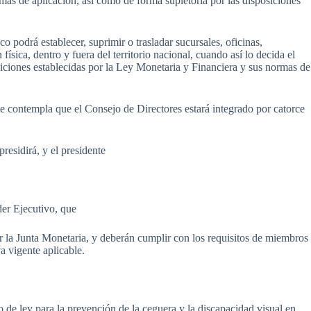
mas de aplicación, así como de forma supletoria por las disposiciones
o podrá establecer, suprimir o trasladar sucursales, oficinas,
ísica, dentro y fuera del territorio nacional, cuando así lo decida el
diciones establecidas por la Ley Monetaria y Financiera y sus normas de
se contempla que el Consejo de Directores estará integrado por catorce
presidirá, y el presidente
er Ejecutivo, que
r la Junta Monetaria, y deberán cumplir con los requisitos de miembros
a vigente aplicable.
 de ley para la prevención de la ceguera y la discapacidad visual en