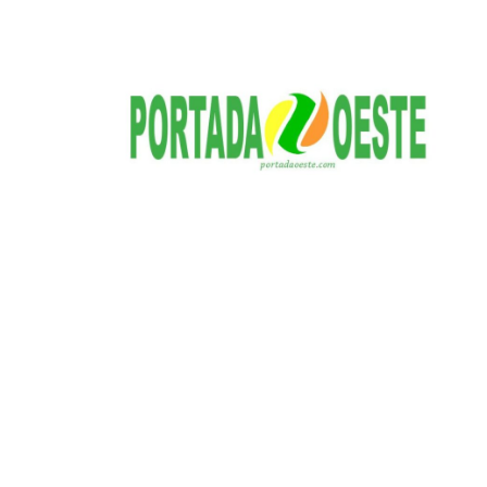
S
a
l
t
a
r
a
l
c
o
n
t
e
n
i
d
o