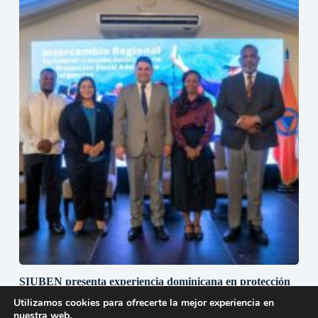
SIUBEN presenta experiencia dominicana en protección
social adaptativa durante misión técnica regional en
Utilizamos cookies para ofrecerte la mejor experiencia en
Guatemala
nuestra web.