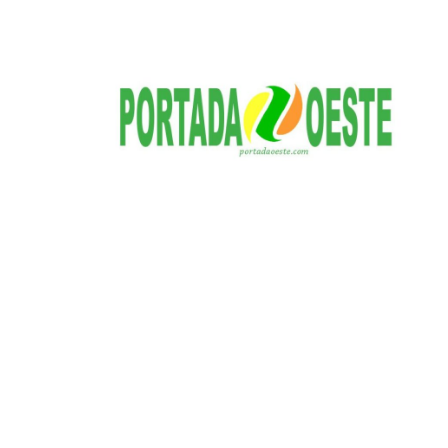
S
a
l
t
a
r
a
l
c
o
n
t
e
n
i
d
o