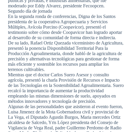
públicas y privadas, e industrias alimentarias, que fue
moderado por Eddy Alvarez, presidente Fecoopcen.
Segundo día de jornada
En la segunda ronda de conferencias, Digna de los Santos
presidenta de la cooperativa Agropecuaria y Servicios
Múltiples, Avícola Porcino (Coopavicor), presentó el
testimonio sobre cómo desde Coopavicor han logrado aportar
al desarrollo de su comunidad de forma directa e indirecta.
De su lado, Rafael Ortiz Quezada viceministro de Agricultura,
presentó la ponencia Disponibilidad Territorial Para la
Producción Agroalimentaria, donde habló de la agricultura de
precisión y alternativas tecnológicas para gestionar de forma
más eficiente y sostenible los recursos para ampliar los
terrenos cultivables.
Mientras que el doctor Carlos Suero Asesor y consulto
agrícola, presentó la charla Provisión de Recursos e Impacto
de las Tecnologías en la Sostenibilidad Agroalimentaria. Suero
recalcó la importancia de aumentar la productividad
empleando las mismas dimensiones de suelo, apoyados en
métodos innovadores y tecnología de precisión.
Algunas de las personalidades que asistieron al evento fueron,
Luisa Jimenez de la Mota Gobernadora civil y provincial de
La Vega, el Diputado Agustín Burgos, Maria mercedes Ortiz
alcaldesa de Salcedo, Yris López presidenta del Consejo de
Vigilancia de Vega Real, padre Guillermo Perdomo de Radio