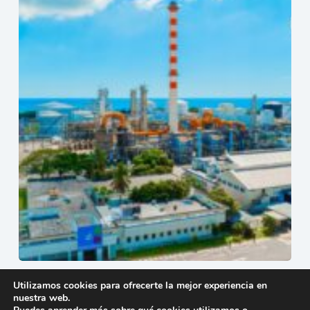
REFIDOMSA culmina con éxito la parada programada y
Utilizamos cookies para ofrecerte la mejor experiencia en
fortalece la confiabilidad de sus operaciones
nuestra web.
12 de julio de 2026