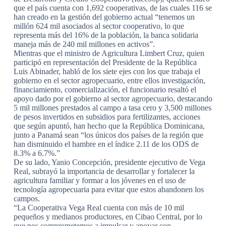
que el país cuenta con 1,692 cooperativas, de las cuales 116 se
han creado en la gestión del gobierno actual “tenemos un
millón 624 mil asociados al sector cooperativo, lo que
representa más del 16% de la población, la banca solidaria
maneja más de 240 mil millones en activos”.
Mientras que el ministro de Agricultura Limbert Cruz, quien
participó en representación del Presidente de la República
Luis Abinader, habló de los siete ejes con los que trabaja el
gobierno en el sector agropecuario, entre ellos investigación,
financiamiento, comercialización, el funcionario resaltó el
apoyo dado por el gobierno al sector agropecuario, destacando
5 mil millones prestados al campo a tasa cero y 3,500 millones
de pesos invertidos en subsidios para fertilizantes, acciones
que según apuntó, han hecho que la República Dominicana,
junto a Panamá sean “los únicos dos países de la región que
han disminuido el hambre en el índice 2.11 de los ODS de
8.3% a 6.7%.”
De su lado, Yanio Concepción, presidente ejecutivo de Vega
Real, subrayó la importancia de desarrollar y fortalecer la
agricultura familiar y formar a los jóvenes en el uso de
tecnología agropecuaria para evitar que estos abandonen los
campos.
“La Cooperativa Vega Real cuenta con más de 10 mil
pequeños y medianos productores, en Cibao Central, por lo
que nos comprometemos a impulsar y apoyar con