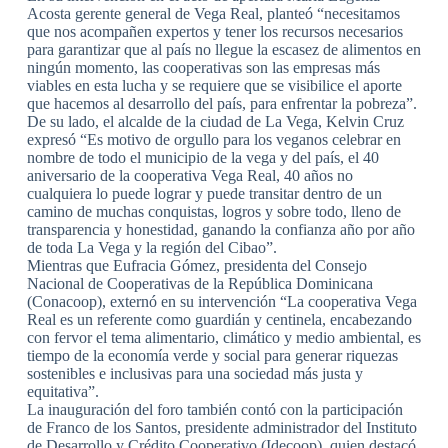
Acosta gerente general de Vega Real, planteó “necesitamos
que nos acompañen expertos y tener los recursos necesarios
para garantizar que al país no llegue la escasez de alimentos en
ningún momento, las cooperativas son las empresas más
viables en esta lucha y se requiere que se visibilice el aporte
que hacemos al desarrollo del país, para enfrentar la pobreza”.
De su lado, el alcalde de la ciudad de La Vega, Kelvin Cruz
expresó “Es motivo de orgullo para los veganos celebrar en
nombre de todo el municipio de la vega y del país, el 40
aniversario de la cooperativa Vega Real, 40 años no
cualquiera lo puede lograr y puede transitar dentro de un
camino de muchas conquistas, logros y sobre todo, lleno de
transparencia y honestidad, ganando la confianza año por año
de toda La Vega y la región del Cibao”.
Mientras que Eufracia Gómez, presidenta del Consejo
Nacional de Cooperativas de la República Dominicana
(Conacoop), externó en su intervención “La cooperativa Vega
Real es un referente como guardián y centinela, encabezando
con fervor el tema alimentario, climático y medio ambiental, es
tiempo de la economía verde y social para generar riquezas
sostenibles e inclusivas para una sociedad más justa y
equitativa”.
La inauguración del foro también contó con la participación
de Franco de los Santos, presidente administrador del Instituto
de Desarrollo y Crédito Cooperativo (Idecoop), quien destacó