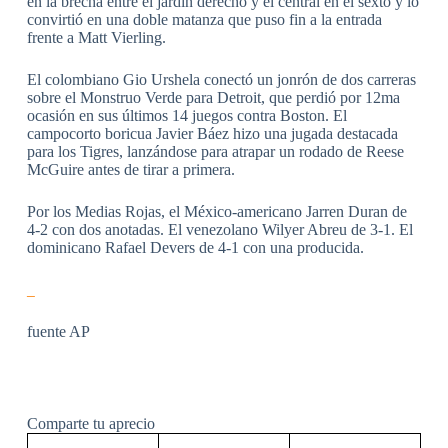
en la brecha entre el jardín derecho y el central en el sexto y lo
convirtió en una doble matanza que puso fin a la entrada
frente a Matt Vierling.
El colombiano Gio Urshela conectó un jonrón de dos carreras
sobre el Monstruo Verde para Detroit, que perdió por 12ma
ocasión en sus últimos 14 juegos contra Boston. El
campocorto boricua Javier Báez hizo una jugada destacada
para los Tigres, lanzándose para atrapar un rodado de Reese
McGuire antes de tirar a primera.
Por los Medias Rojas, el México-americano Jarren Duran de
4-2 con dos anotadas. El venezolano Wilyer Abreu de 3-1. El
dominicano Rafael Devers de 4-1 con una producida.
fuente AP
Comparte tu aprecio