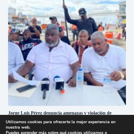
Jorge Luis Pérez denuncia amenazas y violación de
acuerdo en el km 9 de la autopista Duarte y la avenida
Utilizamos cookies para ofrecerte la mejor experiencia en
Luperón.
nuestra web.
28 de abril de 2026
Puedes aprender más sobre qué cookies utilizamos o