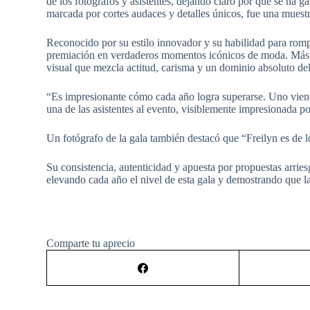
de los fotógrafos y asistentes, dejando claro por qué se ha g
marcada por cortes audaces y detalles únicos, fue una muest
Reconocido por su estilo innovador y su habilidad para romp
premiación en verdaderos momentos icónicos de moda. Más qu
visual que mezcla actitud, carisma y un dominio absoluto de
“Es impresionante cómo cada año logra superarse. Uno viene
una de las asistentes al evento, visiblemente impresionada po
Un fotógrafo de la gala también destacó que “Freilyn es de l
Su consistencia, autenticidad y apuesta por propuestas arries
elevando cada año el nivel de esta gala y demostrando que la
Comparte tu aprecio