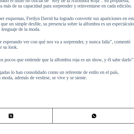
anado el título no oficial de “Rey de la Alfombra Roja”. Su propuesta,
ra más de su capacidad para sorprender y reinventarse en cada edición.
er esquemas, Freilyn David ha logrado convertir sus apariciones en est
e un simple desfile, su presencia sobre la alfombra es un espectácul
l lenguaje de la moda.
 esperando ver con qué nos va a sorprender, y nunca falla”, comentó
r su look.
os pocos que entiende que la alfombra roja es un show, y él sabe darlo”
gadas lo han consolidado como un referente de estilo en el país,
 moda, además de vestirse, se vive y se siente.