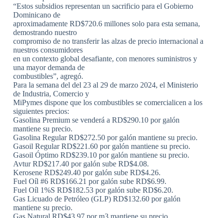
“Estos subsidios representan un sacrificio para el Gobierno
Dominicano de
aproximadamente RD$720.6 millones solo para esta semana,
demostrando nuestro
compromiso de no transferir las alzas de precio internacional a
nuestros consumidores
en un contexto global desafiante, con menores suministros y
una mayor demanda de
combustibles”, agregó.
Para la semana del del 23 al 29 de marzo 2024, el Ministerio
de Industria, Comercio y
MiPymes dispone que los combustibles se comercialicen a los
siguientes precios:
Gasolina Premium se venderá a RD$290.10 por galón
mantiene su precio.
Gasolina Regular RD$272.50 por galón mantiene su precio.
Gasoil Regular RD$221.60 por galón mantiene su precio.
Gasoil Óptimo RD$239.10 por galón mantiene su precio.
Avtur RD$217.40 por galón sube RD$4.08.
Kerosene RD$249.40 por galón sube RD$4.26.
Fuel Oíl #6 RD$166.21 por galón sube RD$6.99.
Fuel Oíl 1%S RD$182.53 por galón sube RD$6.20.
Gas Licuado de Petróleo (GLP) RD$132.60 por galón
mantiene su precio.
Gas Natural RD$43.97 por m3 mantiene su precio.