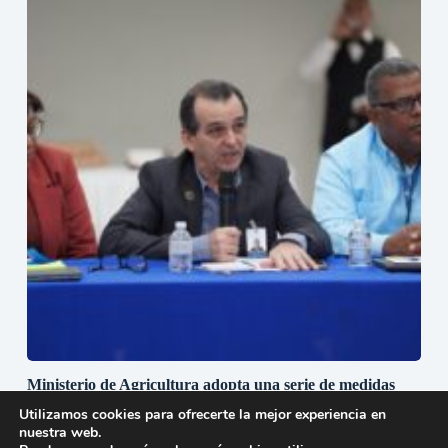
Ministerio de Agricultura adopta una serie de medidas
fitosanitarias para ampliar y fortalecer la exportación de
Utilizamos cookies para ofrecerte la mejor experiencia en
mangos hacia Europa y los Estados Unidos
nuestra web.
20 de julio de 2026