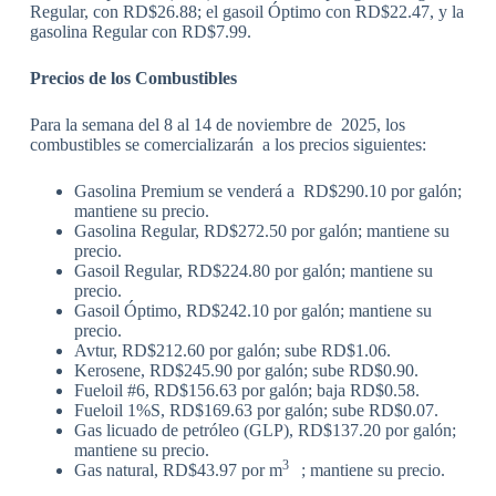
Regular, con RD$26.88; el gasoil Óptimo con RD$22.47, y la
gasolina Regular con RD$7.99.
Precios de los Combustibles
Para la semana del 8 al 14 de noviembre de 2025, los
combustibles se comercializarán a los precios siguientes:
Gasolina Premium se venderá a RD$290.10 por galón;
mantiene su precio.
Gasolina Regular, RD$272.50 por galón; mantiene su
precio.
Gasoil Regular, RD$224.80 por galón; mantiene su
precio.
Gasoil Óptimo, RD$242.10 por galón; mantiene su
precio.
Avtur, RD$212.60 por galón; sube RD$1.06.
Kerosene, RD$245.90 por galón; sube RD$0.90.
Fueloil #6, RD$156.63 por galón; baja RD$0.58.
Fueloil 1%S, RD$169.63 por galón; sube RD$0.07.
Gas licuado de petróleo (GLP), RD$137.20 por galón;
mantiene su precio.
3
Gas natural, RD$43.97 por m
; mantiene su precio.