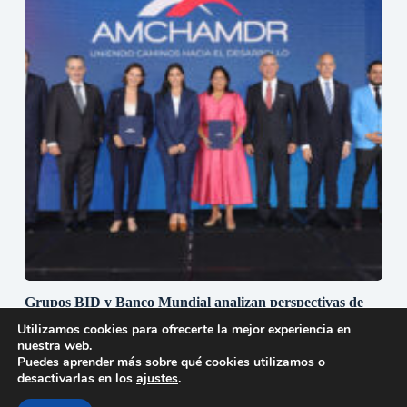
Grupos BID y Banco Mundial analizan perspectivas de
República Dominicana durante almuerzo de
Utilizamos cookies para ofrecerte la mejor experiencia en
AMCHAMDR
nuestra web.
24 de junio de 2026
Puedes aprender más sobre qué cookies utilizamos o
desactivarlas en los
ajustes
.