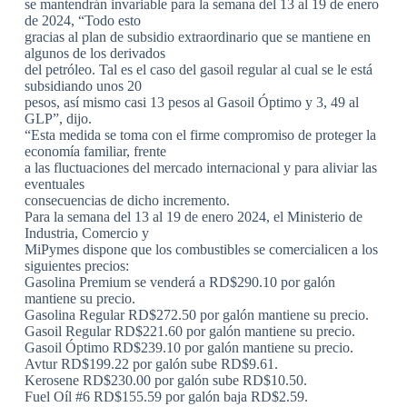
se mantendrán invariable para la semana del 13 al 19 de enero
de 2024, “Todo esto
gracias al plan de subsidio extraordinario que se mantiene en
algunos de los derivados
del petróleo. Tal es el caso del gasoil regular al cual se le está
subsidiando unos 20
pesos, así mismo casi 13 pesos al Gasoil Óptimo y 3, 49 al
GLP”, dijo.
“Esta medida se toma con el firme compromiso de proteger la
economía familiar, frente
a las fluctuaciones del mercado internacional y para aliviar las
eventuales
consecuencias de dicho incremento.
Para la semana del 13 al 19 de enero 2024, el Ministerio de
Industria, Comercio y
MiPymes dispone que los combustibles se comercialicen a los
siguientes precios:
Gasolina Premium se venderá a RD$290.10 por galón
mantiene su precio.
Gasolina Regular RD$272.50 por galón mantiene su precio.
Gasoil Regular RD$221.60 por galón mantiene su precio.
Gasoil Óptimo RD$239.10 por galón mantiene su precio.
Avtur RD$199.22 por galón sube RD$9.61.
Kerosene RD$230.00 por galón sube RD$10.50.
Fuel Oíl #6 RD$155.59 por galón baja RD$2.59.