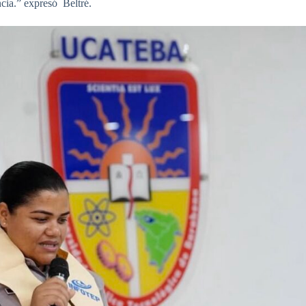
cia.” expresó Beltré.