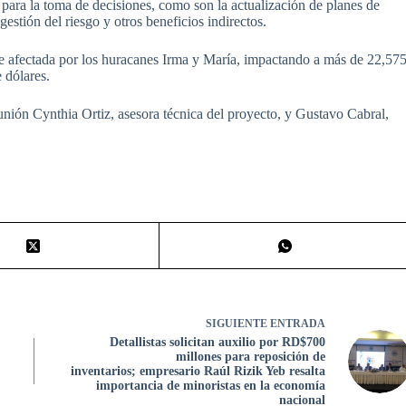
 para la toma de decisiones, como son la actualización de planes de
estión del riesgo y otros beneficios indirectos.
 afectada por los huracanes Irma y María, impactando a más de 22,57
 dólares.
nión Cynthia Ortiz, asesora técnica del proyecto, y Gustavo Cabral,
SIGUIENTE
ENTRADA
Detallistas solicitan auxilio por RD$700
millones para reposición de
inventarios;
e
mpresario Raúl Rizik Yeb resalta
importancia de
minoristas en la economía
nacional