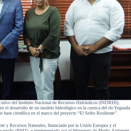
tivo del Instituto Nacional de Recursos Hidráulicos (INDRHI),
en el desarrollo de un modelo hidrológico en la cuenca del río Yeguada
n base científica en el marco del proyecto “El Seibo Resiliente”.
nte y Recursos Naturales, financiado por la Unión Europea y el
sarrollo (BMZ), e implementado por el Ministerio de Medio Ambiente