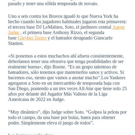
pasado y tener una sólida temporada de novato.
Uno a seis contra los Bravos igualó lo que Nueva York ha
hecho cuando los jugadores habituales jugaron esta primavera:
el tercera base DJ LeMahieu, Soto, el jardinero central
Aaron
Judge
, el primera base Anthony Rizzo, el segunda
base
Gleyber Torres
y el bateador designado Giancarlo
Stanton.
«Si ponemos a estos muchachos ahí afuera consistentemente,
deberíamos tener una ofensiva que tenga posibilidades de ser
realmente buena», dijo Boone. “Es un grupo talentoso de
bateadores, sólo tenemos que mantenerlos sanos y activos. Si
hacemos eso, siento que vamos a anotar mucho”.Los Yankees
agregaron a Soto en un intercambio de temporada baja con
San Diego, poniendo a un tres veces All-Star que tiene solo 25
años por delante del Jugador Más Valioso de la Liga
Americana de 2022 en Judge.
“Muy dinámico”, dijo Judge sobre Soto. “Golpea la pelota por
todo el campo, da una base por bolas, batea para obtener
poder. Simplemente eleva el juego de todos”.