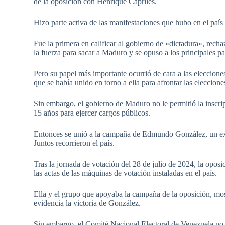
de la oposición con Henrique Capriles.
Hizo parte activa de las manifestaciones que hubo en el pa
Fue la primera en calificar al gobierno de «dictadura», rech
la fuerza para sacar a Maduro y se opuso a los principales pa
Pero su papel más importante ocurrió de cara a las eleccion
que se había unido en torno a ella para afrontar las eleccione
Sin embargo, el gobierno de Maduro no le permitió la inscri
15 años para ejercer cargos públicos.
Entonces se unió a la campaña de Edmundo González, un exdi
Juntos recorrieron el país.
Tras la jornada de votación del 28 de julio de 2024, la opos
las actas de las máquinas de votación instaladas en el país.
Ella y el grupo que apoyaba la campaña de la oposición, mos
evidencia la victoria de González.
Sin embargo, el Comité Nacional Electoral de Venezuela no 