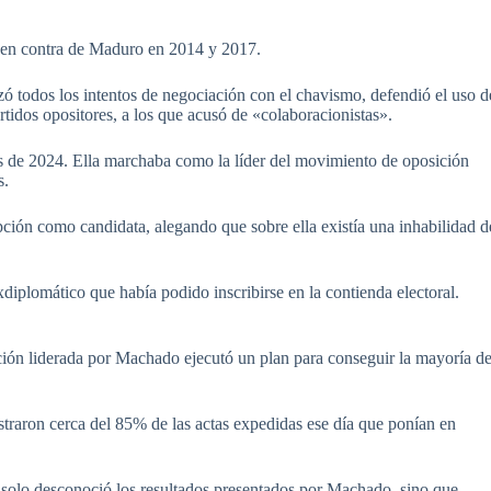
ís en contra de Maduro en 2014 y 2017.
azó todos los intentos de negociación con el chavismo, defendió el uso d
rtidos opositores, a los que acusó de «colaboracionistas».
es de 2024. Ella marchaba como la líder del movimiento de oposición
s.
pción como candidata, alegando que sobre ella existía una inhabilidad d
plomático que había podido inscribirse en la contienda electoral.
ición liderada por Machado ejecutó un plan para conseguir la mayoría d
traron cerca del 85% de las actas expedidas ese día que ponían en
solo desconoció los resultados presentados por Machado, sino que