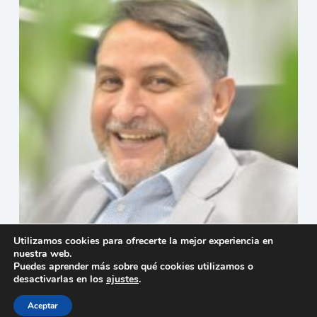
Utilizamos cookies para ofrecerte la mejor experiencia en
Dos para Dos, quienes lucen mejor?
nuestra web.
18 de julio de 2026
Puedes aprender más sobre qué cookies utilizamos o
desactivarlas en los
ajustes
.
Aceptar
Copyright © 2026 - Tema para WordPress de
Creative