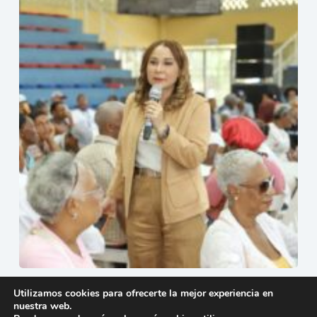
Más de 56 mil familias en San Juan reciben protección
Utilizamos cookies para ofrecerte la mejor experiencia en
social de Supérate
nuestra web.
29 de julio de 2026