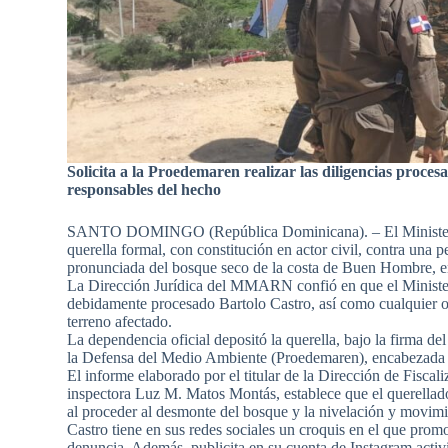
Solicita a la Proedemaren realizar las diligencias proces
responsables del hecho
SANTO DOMINGO (República Dominicana). – El Ministeri
querella formal, con constitución en actor civil, contra una
pronunciada del bosque seco de la costa de Buen Hombre, en
La Dirección Jurídica del MMARN confió en que el Ministeri
debidamente procesado Bartolo Castro, así como cualquier ot
terreno afectado.
La dependencia oficial depositó la querella, bajo la firma d
la Defensa del Medio Ambiente (Proedemaren), encabezada p
El informe elaborado por el titular de la Dirección de Fis
inspectora Luz M. Matos Montás, establece que el querellad
al proceder al desmonte del bosque y la nivelación y movimi
Castro tiene en sus redes sociales un croquis en el que pro
denuncia. Además, publicita en su cuenta de Instagram activi