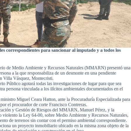
ales correspondientes para sancionar al imputado y a todos los
o de Medio Ambiente y Recursos Naturales (MMARN) presentó una
 persona a la que responsabiliza de un desmonte en una pendiente
 Villa Vásquez, Montecristi.
o Público agotará todas las investigaciones de lugar para que sea
ra persona vinculada a los ilícitos ambientales documentados en el
el ministro Miguel Ceara Hatton, ante la Procuraduría Especializada para
or el procurador de corte Francisco Contreras.
calización y Gestión de Riesgos del MMARN, Manuel Pérez, y la
o violento la Ley 64-00, sobre Medio Ambiente y Recursos Naturales,
ento de terrenos sin contar con el permiso ambiental correspondiente.
mociona un proyecto inmobiliario ubicado en la misma zona objeto de la
dades de nivelación y construcción en el área.