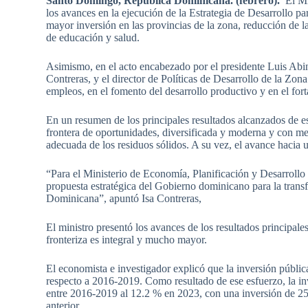
Santo Domingo, República Dominicana. (febrero).
El Min
los avances en la ejecución de la Estrategia de Desarrollo p
mayor inversión en las provincias de la zona, reducción de l
de educación y salud.
Asimismo, en el acto encabezado por el presidente Luis Abin
Contreras, y el director de Políticas de Desarrollo de la Zon
empleos, en el fomento del desarrollo productivo y en el for
En un resumen de los principales resultados alcanzados de es
frontera de oportunidades, diversificada y moderna y con me
adecuada de los residuos sólidos. A su vez, el avance hacia 
“Para el Ministerio de Economía, Planificación y Desarrollo
propuesta estratégica del Gobierno dominicano para la transf
Dominicana”, apuntó Isa Contreras,
El ministro presentó los avances de los resultados principale
fronteriza es integral y mucho mayor.
El economista e investigador explicó que la inversión públ
respecto a 2016-2019. Como resultado de ese esfuerzo, la in
entre 2016-2019 al 12.2 % en 2023, con una inversión de 25
anterior.