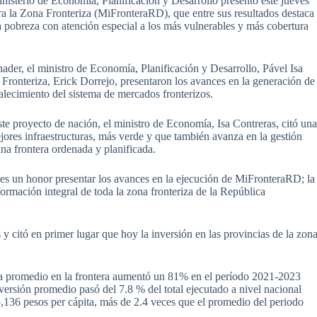
isterio de Economía, Planificación y Desarrollo presentó este jueves
ara la Zona Fronteriza (MiFronteraRD), que entre sus resultados destaca
a pobreza con atención especial a los más vulnerables y más cobertura
ader, el ministro de Economía, Planificación y Desarrollo, Pável Isa
a Fronteriza, Erick Dorrejo, presentaron los avances en la generación de
talecimiento del sistema de mercados fronterizos.
te proyecto de nación, el ministro de Economía, Isa Contreras, citó un
jores infraestructuras, más verde y que también avanza en la gestión
una frontera ordenada y planificada.
 es un honor presentar los avances en la ejecución de MiFronteraRD; la
ormación integral de toda la zona fronteriza de la República
s y citó en primer lugar que hoy la inversión en las provincias de la zon
ica promedio en la frontera aumentó un 81% en el período 2021-2023
versión promedio pasó del 7.8 % del total ejecutado a nivel nacional
,136 pesos per cápita, más de 2.4 veces que el promedio del periodo