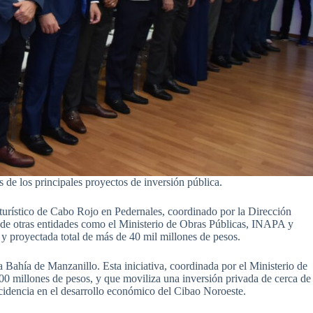
s de los principales proyectos de inversión pública.
turístico de Cabo Rojo en Pedernales, coordinado por la Dirección
n de otras entidades como el Ministerio de Obras Públicas, INAPA y
 proyectada total de más de 40 mil millones de pesos.
la Bahía de Manzanillo. Esta iniciativa, coordinada por el Ministerio de
800 millones de pesos, y que moviliza una inversión privada de cerca de
incidencia en el desarrollo económico del Cibao Noroeste.