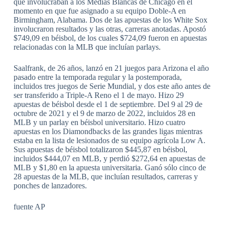
que involucraban a los Medias Blancas de Chicago en el
momento en que fue asignado a su equipo Doble-A en
Birmingham, Alabama. Dos de las apuestas de los White Sox
involucraron resultados y las otras, carreras anotadas. Apostó
$749,09 en béisbol, de los cuales $724,09 fueron en apuestas
relacionadas con la MLB que incluían parlays.
Saalfrank, de 26 años, lanzó en 21 juegos para Arizona el año
pasado entre la temporada regular y la postemporada,
incluidos tres juegos de Serie Mundial, y dos este año antes de
ser transferido a Triple-A Reno el 1 de mayo. Hizo 29
apuestas de béisbol desde el 1 de septiembre. Del 9 al 29 de
octubre de 2021 y el 9 de marzo de 2022, incluidos 28 en
MLB y un parlay en béisbol universitario. Hizo cuatro
apuestas en los Diamondbacks de las grandes ligas mientras
estaba en la lista de lesionados de su equipo agrícola Low A.
Sus apuestas de béisbol totalizaron $445,87 en béisbol,
incluidos $444,07 en MLB, y perdió $272,64 en apuestas de
MLB y $1,80 en la apuesta universitaria. Ganó sólo cinco de
28 apuestas de la MLB, que incluían resultados, carreras y
ponches de lanzadores.
fuente AP