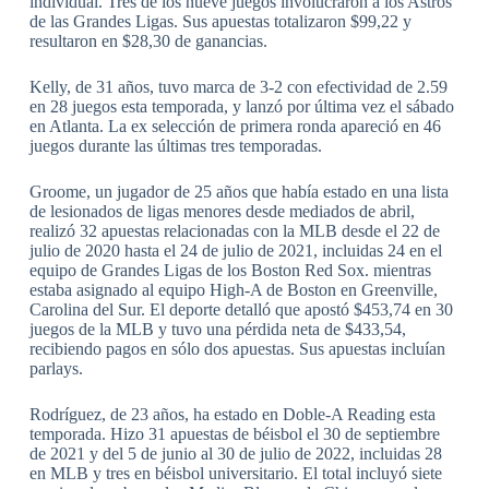
individual. Tres de los nueve juegos involucraron a los Astros
de las Grandes Ligas. Sus apuestas totalizaron $99,22 y
resultaron en $28,30 de ganancias.
Kelly, de 31 años, tuvo marca de 3-2 con efectividad de 2.59
en 28 juegos esta temporada, y lanzó por última vez el sábado
en Atlanta. La ex selección de primera ronda apareció en 46
juegos durante las últimas tres temporadas.
Groome, un jugador de 25 años que había estado en una lista
de lesionados de ligas menores desde mediados de abril,
realizó 32 apuestas relacionadas con la MLB desde el 22 de
julio de 2020 hasta el 24 de julio de 2021, incluidas 24 en el
equipo de Grandes Ligas de los Boston Red Sox. mientras
estaba asignado al equipo High-A de Boston en Greenville,
Carolina del Sur. El deporte detalló que apostó $453,74 en 30
juegos de la MLB y tuvo una pérdida neta de $433,54,
recibiendo pagos en sólo dos apuestas. Sus apuestas incluían
parlays.
Rodríguez, de 23 años, ha estado en Doble-A Reading esta
temporada. Hizo 31 apuestas de béisbol el 30 de septiembre
de 2021 y del 5 de junio al 30 de julio de 2022, incluidas 28
en MLB y tres en béisbol universitario. El total incluyó siete