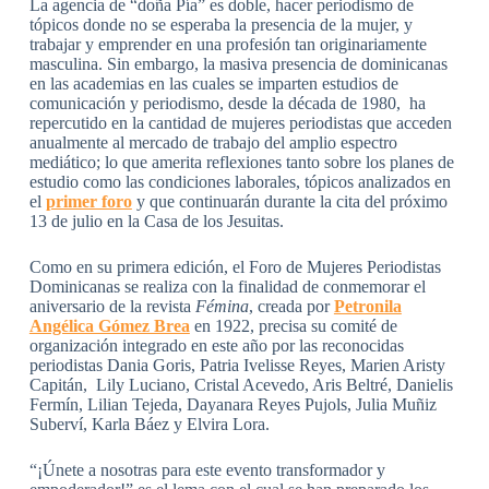
La agencia de “doña Pía” es doble, hacer periodismo de
tópicos donde no se esperaba la presencia de la mujer, y
trabajar y emprender en una profesión tan originariamente
masculina. Sin embargo, la masiva presencia de dominicanas
en las academias en las cuales se imparten estudios de
comunicación y periodismo, desde la década de 1980, ha
repercutido en la cantidad de mujeres periodistas que acceden
anualmente al mercado de trabajo del amplio espectro
mediático; lo que amerita reflexiones tanto sobre los planes de
estudio como las condiciones laborales, tópicos analizados en
el
primer foro
y que continuarán durante la cita del próximo
13 de julio en la Casa de los Jesuitas.
Como en su primera edición, el Foro de Mujeres Periodistas
Dominicanas se realiza con la finalidad de conmemorar el
aniversario de la revista
Fémina
, creada por
Petronila
Angélica Gómez Brea
en 1922, precisa su comité de
organización integrado en este año por las reconocidas
periodistas Dania Goris, Patria Ivelisse Reyes, Marien Aristy
Capitán, Lily Luciano, Cristal Acevedo, Aris Beltré, Danielis
Fermín, Lilian Tejeda, Dayanara Reyes Pujols, Julia Muñiz
Suberví, Karla Báez y Elvira Lora.
“¡Únete a nosotras para este evento transformador y