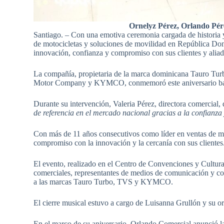
Ornelyz Pérez, Orlando Pére
Santiago. – Con una emotiva ceremonia cargada de historia 
de motocicletas y soluciones de movilidad en República Dom
innovación, confianza y compromiso con sus clientes y aliad
La compañía, propietaria de la marca dominicana Tauro Turb
Motor Company y KYMCO, conmemoró este aniversario ba
Durante su intervención, Valeria Pérez, directora comercial,
de referencia en el mercado nacional gracias a la confianza
Con más de 11 años consecutivos como líder en ventas de m
compromiso con la innovación y la cercanía con sus clientes
El evento, realizado en el Centro de Convenciones y Cultur
comerciales, representantes de medios de comunicación y col
a las marcas Tauro Turbo, TVS y KYMCO.
El cierre musical estuvo a cargo de Luisanna Grullón y su or
En el marco de su aniversario, Orlando Comercial anunció la