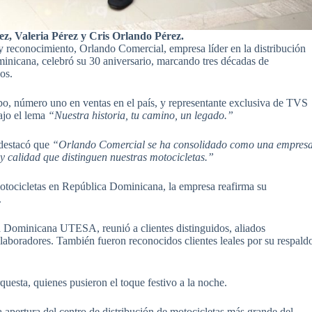
z, Valeria Pérez y Cris Orlando Pérez.
y reconocimiento, Orlando Comercial, empresa líder en la distribución
inicana, celebró su 30 aniversario, marcando tres décadas de
os.
o, número uno en ventas en el país, y representante exclusiva de TVS
jo el lema
“Nuestra historia, tu camino, un legado.”
 destacó que
“Orlando Comercial se ha consolidado como una empres
 y calidad que distinguen nuestras motocicletas.”
otocicletas en República Dominicana, la empresa reafirma su
.
a Dominicana UTESA, reunió a clientes distinguidos, aliados
aboradores. También fueron reconocidos clientes leales por su respald
questa, quienes pusieron el toque festivo a la noche.
 apertura del centro de distribución de motocicletas más grande del