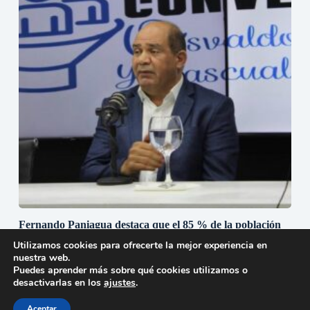
Fernando Paniagua destaca que el 85 % de la población
dominicana considera que una mujer puede ser
Utilizamos cookies para ofrecerte la mejor experiencia en
presidenta de la República
nuestra web.
14 de julio de 2026
Puedes aprender más sobre qué cookies utilizamos o
desactivarlas en los
ajustes
.
Aceptar