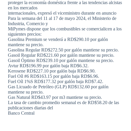
proteger la economía doméstica frente a las tendencias alcistas
en los mercados
internacionales, expresó el viceministro durante en anuncio
Para la semana del 11 al 17 de mayo 2024, el Ministerio de
Industria, Comercio y
MiPymes dispone que los combustibles se comercialicen a los
siguientes precios:
Gasolina Premium se venderá a RD$290.10 por galón
mantiene su precio.
Gasolina Regular RD$272.50 por galón mantiene su precio.
Gasoil Regular RD$221.60 por galón mantiene su precio.
Gasoil Óptimo RD$239.10 por galón mantiene su precio.
Avtur RD$196.99 por galón baja RD$6.32.
Kerosene RD$227.10 por galón baja RD$6.90.
Fuel Oíl #6 RD$163.15 por galón baja RD$6.96.
Fuel Oíl 1%S RD$177.32 por galón baja RD$7.42.
Gas Licuado de Petróleo (GLP) RD$132.60 por galón
mantiene su precio.
Gas Natural RD$43.97 por m3 mantiene su precio.
La tasa de cambio promedio semanal es de RD$58.20 de las
publicaciones diarias del
Banco Central