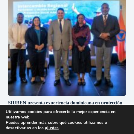
SIUBEN presenta experiencia dominicana en protección
social adaptativa durante misión técnica regional en
Utilizamos cookies para ofrecerte la mejor experiencia en
Guatemala
nuestra web.
30 de julio de 2026
Puedes aprender más sobre qué cookies utilizamos o
desactivarlas en los
ajustes
.