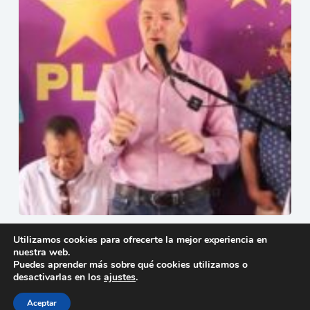
Johnny Pujols advierte que la reforma del Código Penal
Utilizamos cookies para ofrecerte la mejor experiencia en
podría favorecer a los agresores sexuales
nuestra web.
12 de julio de 2026
Puedes aprender más sobre qué cookies utilizamos o
desactivarlas en los
ajustes
.
Aceptar
Copyright © 2026 - Tema para WordPress de
Creative