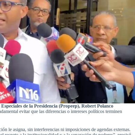
 Especiales de la Presidencia (Propeep), Robert Polanco
damental evitar que las diferencias o intereses políticos terminen
ón le asigna, sin interferencias ni imposiciones de agendas externas.
 respeto a la institucionalidad y a la separación de poderes”, precisó.