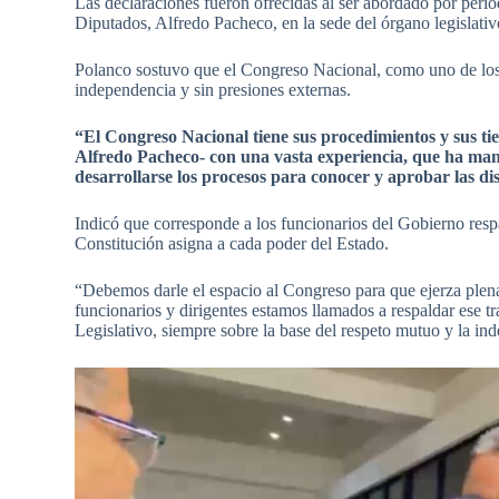
Las declaraciones fueron ofrecidas al ser abordado por period
Diputados, Alfredo Pacheco, en la sede del órgano legislativ
Polanco sostuvo que el Congreso Nacional, como uno de los 
independencia y sin presiones externas.
“El Congreso Nacional tiene sus procedimientos y sus ti
Alfredo Pacheco- con una vasta experiencia, que ha ma
desarrollarse los procesos para conocer y aprobar las disti
Indicó que corresponde a los funcionarios del Gobierno respa
Constitución asigna a cada poder del Estado.
“Debemos darle el espacio al Congreso para que ejerza plena
funcionarios y dirigentes estamos llamados a respaldar ese tr
Legislativo, siempre sobre la base del respeto mutuo y la in