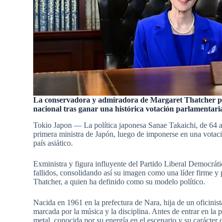
La conservadora y admiradora de Margaret Thatcher pro
nacional tras ganar una histórica votación parlamentari
Tokio Japon — La política japonesa Sanae Takaichi, de 64 añ
primera ministra de Japón, luego de imponerse en una votaci
país asiático.
Exministra y figura influyente del Partido Liberal Democrát
fallidos, consolidando así su imagen como una líder firme y p
Thatcher, a quien ha definido como su modelo político.
Nacida en 1961 en la prefectura de Nara, hija de un oficinis
marcada por la música y la disciplina. Antes de entrar en la 
metal, conocida por su energía en el escenario y su carácter 