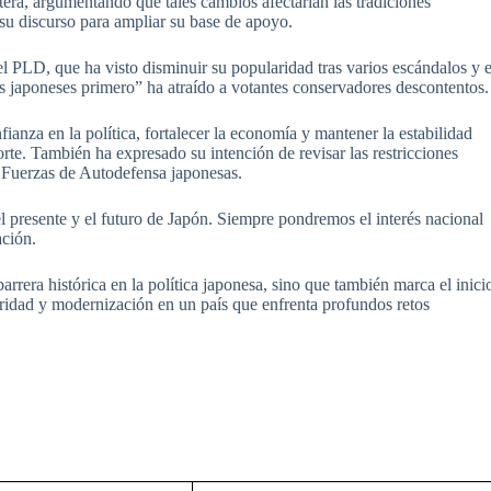
tera, argumentando que tales cambios afectarían las tradiciones
su discurso para ampliar su base de apoyo.
el PLD, que ha visto disminuir su popularidad tras varios escándalos y e
os japoneses primero” ha atraído a votantes conservadores descontentos.
nfianza en la política, fortalecer la economía y mantener la estabilidad
te. También ha expresado su intención de revisar las restricciones
s Fuerzas de Autodefensa japonesas.
l presente y el futuro de Japón. Siempre pondremos el interés nacional
ación.
rrera histórica en la política japonesa, sino que también marca el inici
oridad y modernización en un país que enfrenta profundos retos