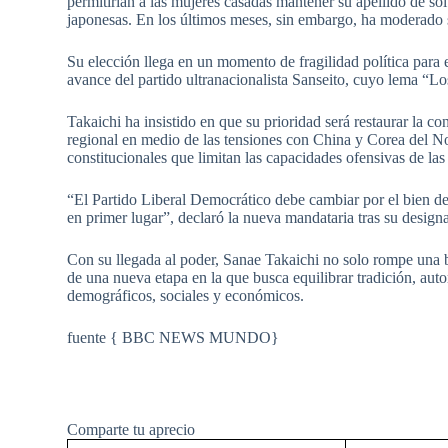
permitirían a las mujeres casadas mantener su apellido de sol
japonesas. En los últimos meses, sin embargo, ha moderado 
Su elección llega en un momento de fragilidad política para 
avance del partido ultranacionalista Sanseito, cuyo lema “L
Takaichi ha insistido en que su prioridad será restaurar la co
regional en medio de las tensiones con China y Corea del Nor
constitucionales que limitan las capacidades ofensivas de la
“El Partido Liberal Democrático debe cambiar por el bien de
en primer lugar”, declaró la nueva mandataria tras su design
Con su llegada al poder, Sanae Takaichi no solo rompe una ba
de una nueva etapa en la que busca equilibrar tradición, aut
demográficos, sociales y económicos.
fuente { BBC NEWS MUNDO}
Comparte tu aprecio