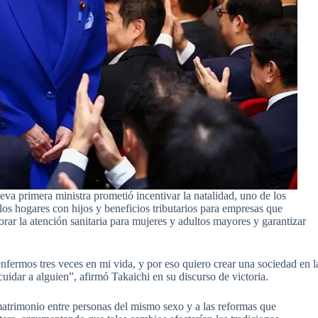
va primera ministra prometió incentivar la natalidad, uno de los
os hogares con hijos y beneficios tributarios para empresas que
rar la atención sanitaria para mujeres y adultos mayores y garantizar
fermos tres veces en mi vida, y por eso quiero crear una sociedad en l
uidar a alguien”, afirmó Takaichi en su discurso de victoria.
matrimonio entre personas del mismo sexo y a las reformas que