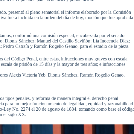
ado, presentó al pleno senatorial el informe elaborado por la Comisión
ativa fuera incluida en la orden del día de hoy, moción que fue aprobada
Santos, conformó una comisión especial, encabezada por el senador
zo; Dionis Sánchez; Manuel del Castillo Saviñón; Lía Inocencia Díaz;
 Pedro Catraín y Ramón Rogelio Genao, para el estudio de la pieza.
los del Código Penal, entre estas, infracciones muy graves con escala
escala de prisión de 15 días y la mayor de tres años; e infracciones
adores Alexis Victoria Yeb, Dionis Sánchez, Ramón Rogelio Genao,
vos tipos penales, y reforma de manera integral el derecho penal
cia para un mejor funcionamiento de legalidad, equidad y razonabilidad
to-Ley No. 2274 el 20 de agosto de 1884, tomando como base el códig
n el siglo XX.