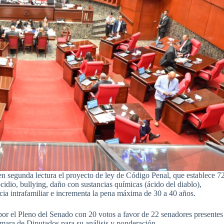
gunda lectura el proyecto de ley de Código Penal, que establece 7
ocidio, bullying, daño con sustancias químicas (ácido del diablo),
ncia intrafamiliar e incrementa la pena máxima de 30 a 40 años.
por el Pleno del Senado con 20 votos a favor de 22 senadores presentes
 Cámara de Diputados para su análisis y ponderación.