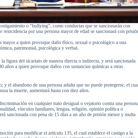
 hostigamiento o “bullying”, como conductas que se sancionarán con
de reincidencia por una persona mayor de edad se sancionará con prisió
na mayor a quien provoque daño físico, sexual o psicológico a una
ómica, patrimonial, psicológica y verbal.
 la figura del sicariato de manera directa o indirecta, y será sancionada
30 años a quien provoque daños con sustancias químicas a otras
; y el abandono de una persona adulta que no puede protegerse, el cua
causa la muerte, aumentará hasta con diez años.
 discriminación en cualquier trato desigual o vejatorio contra una person
nalidad, vínculos familiares, lengua, religión, opinión política o
 será sancionada con pena de 15 días a un año de prisión menor y multa
oción para modificar el artículo 135, el cual establece el castigo a la