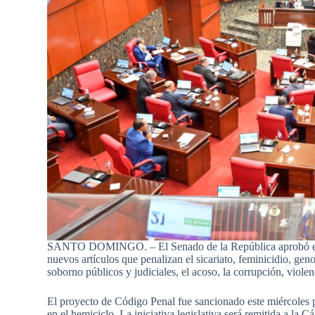
SANTO DOMINGO. – El Senado de la República aprobó en se
nuevos artículos que penalizan el sicariato, feminicidio, gen
soborno públicos y judiciales, el acoso, la corrupción, viole
El proyecto de Código Penal fue sancionado este miércoles 
en el hemiciclo. La iniciativa legislativa será remitida a la