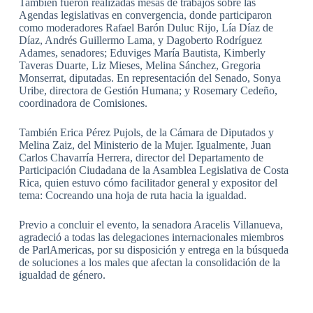
También fueron realizadas mesas de trabajos sobre las
Agendas legislativas en convergencia, donde participaron
como moderadores Rafael Barón Duluc Rijo, Lía Díaz de
Díaz, Andrés Guillermo Lama, y Dagoberto Rodríguez
Adames, senadores; Eduviges María Bautista, Kimberly
Taveras Duarte, Liz Mieses, Melina Sánchez, Gregoria
Monserrat, diputadas. En representación del Senado, Sonya
Uribe, directora de Gestión Humana; y Rosemary Cedeño,
coordinadora de Comisiones.
También Erica Pérez Pujols, de la Cámara de Diputados y
Melina Zaiz, del Ministerio de la Mujer. Igualmente, Juan
Carlos Chavarría Herrera, director del Departamento de
Participación Ciudadana de la Asamblea Legislativa de Costa
Rica, quien estuvo cómo facilitador general y expositor del
tema: Cocreando una hoja de ruta hacia la igualdad.
Previo a concluir el evento, la senadora Aracelis Villanueva,
agradeció a todas las delegaciones internacionales miembros
de ParlAmericas, por su disposición y entrega en la búsqueda
de soluciones a los males que afectan la consolidación de la
igualdad de género.