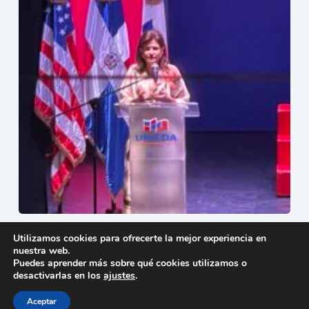
Conferencia magistral de Raquel Peña marca el 25.°
Utilizamos cookies para ofrecerte la mejor experiencia en
aniversario de la Universidad Domínico Americano
nuestra web.
26 de junio de 2026
Puedes aprender más sobre qué cookies utilizamos o
desactivarlas en los
ajustes
.
Aceptar
Copyright © 2026 - Tema para WordPress de
Creative