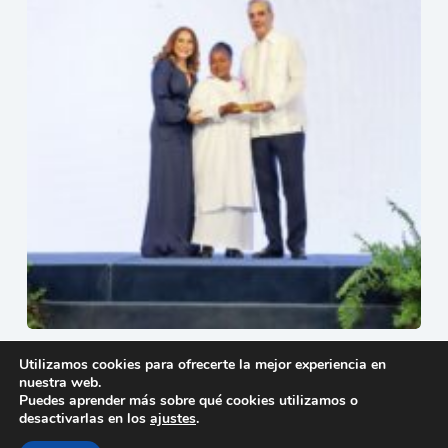
Sexta edición de Supérate Mujer reconoce a 35 mujeres
Utilizamos cookies para ofrecerte la mejor experiencia en
del Programa SÚPEREmprendedoras
nuestra web.
23 de julio de 2026
Puedes aprender más sobre qué cookies utilizamos o
desactivarlas en los
ajustes
.