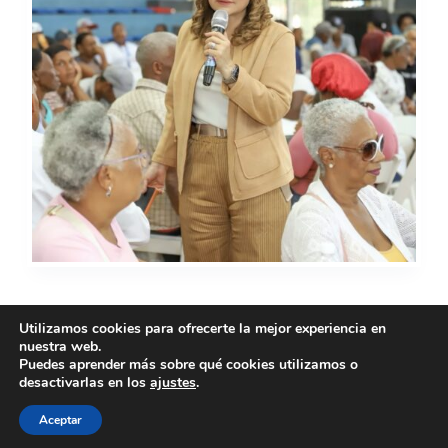
Utilizamos cookies para ofrecerte la mejor experiencia en
nuestra web.
SIGUIENTE
Puedes aprender más sobre qué cookies utilizamos o
desactivarlas en los
ajustes
.
Aceptar
Copyright © 2026 - Tema para WordPress de
Creative
Themes
-
Política de privacidad