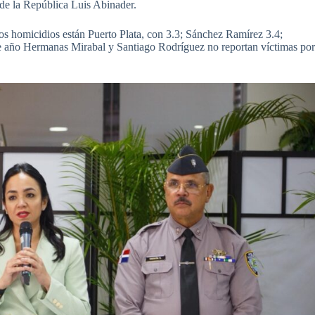
de la República Luis Abinader.
os homicidios están Puerto Plata, con 3.3; Sánchez Ramírez 3.4;
e año Hermanas Mirabal y Santiago Rodríguez no reportan víctimas po