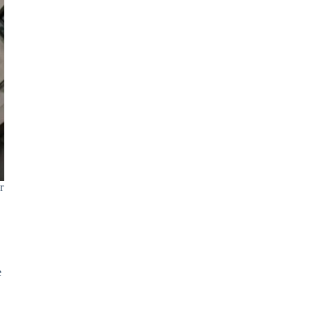
r
e
s