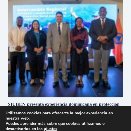
SIUBEN presenta experiencia dominicana en protección
social adaptativa durante misión técnica regional en
Utilizamos cookies para ofrecerte la mejor experiencia en
Guatemala
nuestra web.
30 de julio de 2026
Puedes aprender más sobre qué cookies utilizamos o
desactivarlas en los
ajustes
.