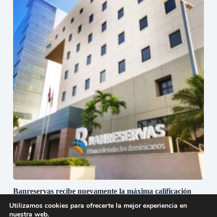
Banreservas recibe nuevamente la máxima calificación
crediticia AAA.do de Moody’s Local RD con perspectiva
Utilizamos cookies para ofrecerte la mejor experiencia en
Estable
nuestra web.