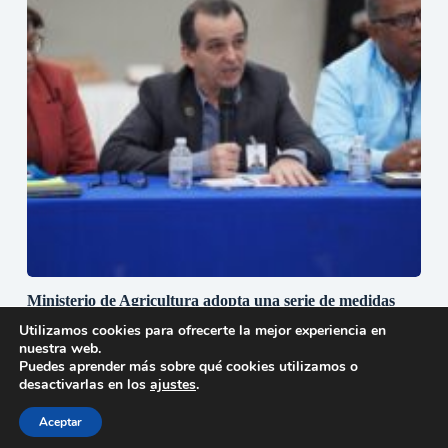
Ministerio de Agricultura adopta una serie de medidas
fitosanitarias para ampliar y fortalecer la exportación de
Utilizamos cookies para ofrecerte la mejor experiencia en
mangos hacia Europa y los Estados Unidos
nuestra web.
20 de julio de 2026
Puedes aprender más sobre qué cookies utilizamos o
desactivarlas en los
ajustes
.
Aceptar
Copyright © 2026 - Tema para WordPress de
Creative
Themes
-
Política de privacidad