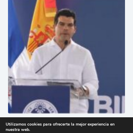
Wellington Arnaud deja iniciados trabajos de
Utilizamos cookies para ofrecerte la mejor experiencia en
construcción del alcantarillado sanitario de Boca Chica
nuestra web.
16 de julio de 2026