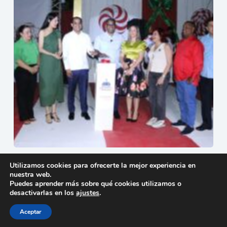
Mao enciende la Navidad con la apertura oficial del
Utilizamos cookies para ofrecerte la mejor experiencia en
Parque Mágico
nuestra web.
15 de diciembre de 2025
Puedes aprender más sobre qué cookies utilizamos o
desactivarlas en los
ajustes
.
Aceptar
Copyright © 2026 - Tema para WordPress de
Creative
Themes
-
Política de privacidad