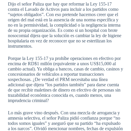
Dijo el señor Paliza que hay que reformar la Ley 155-17
contra el Lavado de Activos para incluir a los partidos como
“sujetos obligados”. Con eso pretende hacernos creer que el
origen del mal está en la ausencia de una norma específica y
no en la permisividad, la complicidad o la negligencia interna
de su propia organización. Es como si un hospital con brote
nosocomial dijera que la solución es cambiar la ley de higiene
hospitalaria en vez de reconocer que no se esterilizan los
instrumentos.
Porque la Ley 155-17 ya prohíbe operaciones en efectivo por
encima de RD$1 millón (equivalente a unos US$15,000 al
cambio actual). Ya obliga a bancos, casas de cambio, casinos y
concesionarios de vehículos a reportar transacciones
sospechosas. ¿De verdad el PRM necesitaba una línea
adicional que dijera “los partidos también” para darse cuenta
de que recibir maletines de dinero en efectivo de personas sin
trazabilidad económica conocida es, cuando menos, una
imprudencia criminal?
Lo más grave vino después. Con una mezcla de arrogancia y
amnesia selectiva, el señor Paliza pidió confianza porque “no
todos somos iguales” y aseguró que su partido “ha expulsado
a los narcos”. Olvidó mencionar nombres, fechas de expulsión