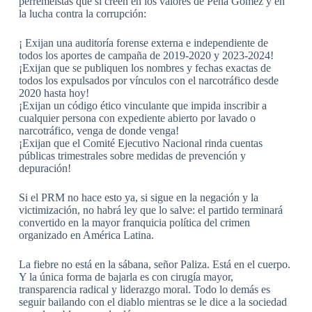
perremeístas que sí creen en los valores de Peña Gómez y en
la lucha contra la corrupción:
¡ Exijan una auditoría forense externa e independiente de
todos los aportes de campaña de 2019-2020 y 2023-2024!
¡Exijan que se publiquen los nombres y fechas exactas de
todos los expulsados por vínculos con el narcotráfico desde
2020 hasta hoy!
¡Exijan un código ético vinculante que impida inscribir a
cualquier persona con expediente abierto por lavado o
narcotráfico, venga de donde venga!
¡Exijan que el Comité Ejecutivo Nacional rinda cuentas
públicas trimestrales sobre medidas de prevención y
depuración!
Si el PRM no hace esto ya, si sigue en la negación y la
victimización, no habrá ley que lo salve: el partido terminará
convertido en la mayor franquicia política del crimen
organizado en América Latina.
La fiebre no está en la sábana, señor Paliza. Está en el cuerpo.
Y la única forma de bajarla es con cirugía mayor,
transparencia radical y liderazgo moral. Todo lo demás es
seguir bailando con el diablo mientras se le dice a la sociedad